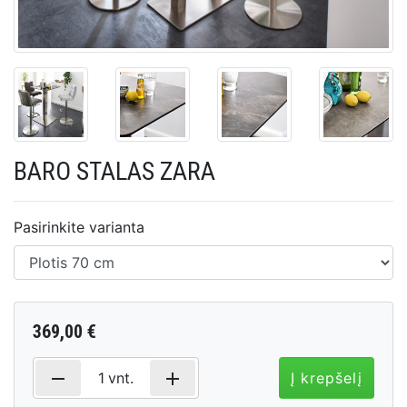
BARO STALAS ZARA
Pasirinkite varianta
369,00 €
remove
add
1
vnt.
Į krepšelį